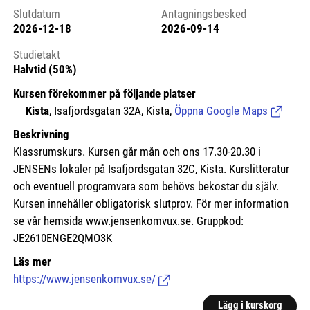
Slutdatum
Antagningsbesked
2026-12-18
2026-09-14
Studietakt
Halvtid (50%)
Kursen förekommer på följande platser
Kista
, Isafjordsgatan 32A, Kista,
Öppna Google Maps
(Länk til
Beskrivning
Klassrumskurs. Kursen går mån och ons 17.30-20.30 i
JENSENs lokaler på Isafjordsgatan 32C, Kista. Kurslitteratur
och eventuell programvara som behövs bekostar du själv.
Kursen innehåller obligatorisk slutprov. För mer information
se vår hemsida www.jensenkomvux.se. Gruppkod:
JE2610ENGE2QMO3K
Läs mer
https://www.jensenkomvux.se/
(Länk till extern sida.)
Lägg i kurskorg