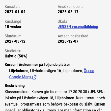
Kursstart
Ansökan öppnar
2027-01-04
2026-08-17
Kursstart 6298103
Kurslängd
Skola
10 veckor
JENSEN vuxenutbildning
Slutdatum
Antagningsbesked
2027-03-12
2026-12-07
Studietakt
Halvtid (50%)
Kursen förekommer på följande platser
Liljeholmen
, Lövholmsvägen 16, Liljeholmen,
Öppna
Google Maps
(Länk till extern sida.)
Beskrivning
Klassrumskurs. Kursen går tis och tor 17.30-20.30 i JENSENs
lokaler på Lövholmsvägen 18, Liljeholmen. Kurslitteratur och
eventuell programvara som behövs bekostar du själv. Kursen
innehåller obligatorisk slutprov. För mer information se vår