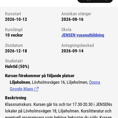
Kursstart
Ansökan stänger
2026-10-12
2026-08-16
Kursstart 6073875
Kurslängd
Skola
10 veckor
JENSEN vuxenutbildning
Slutdatum
Antagningsbesked
2026-12-18
2026-09-14
Studietakt
Halvtid (50%)
Kursen förekommer på följande platser
Liljeholmen
, Lövholmsvägen 16, Liljeholmen,
Öppna
Google Maps
(Länk till extern sida.)
Beskrivning
Klassrumskurs. Kursen går tis och tor 17.30-20.30 i JENSENs
lokaler på Lövholmsvägen 18, Liljeholmen. Kurslitteratur och
eventuell programvara som behövs bekostar du själv. Kursen