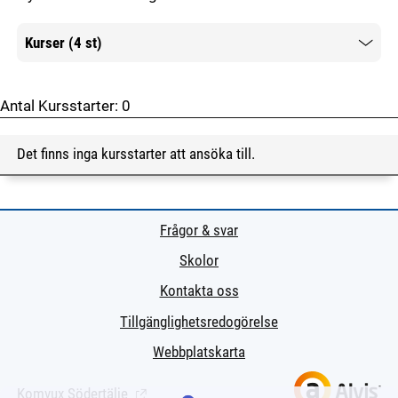
Kurser (4 st)
Mer information
Antal Kursstarter:
0
Det finns inga kursstarter att ansöka till.
Frågor & svar
Skolor
Kontakta oss
Tillgänglighetsredogörelse
Webbplatskarta
Komvux Södertälje
(Länk till extern sida.)