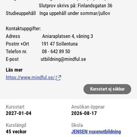
Slutprov skrivs på: Finlandsgatan 36
Studieuppehåll Inga uppehåll under sommar/jullov
Kontaktuppgifter:
Adress Aniaraplatsen 4, våning 3
Postnr +Ort 191 47 Sollentuna
Telefon nr. 08 - 642 89 50
E-post utbildning@mindful.se
Läs mer
https://www.mindful.se/
(Länk till extern sida.)
Kursstart ej sökbar
Kursstart
Ansökan öppnar
2027-01-04
2026-08-17
Kursstart 6299198
Kurslängd
Skola
45 veckor
JENSEN vuxenutbildning