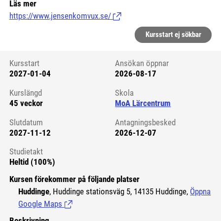
Läs mer
https://www.jensenkomvux.se/
(Länk till extern sida.)
Kursstart ej sökbar
Kursstart
Ansökan öppnar
2027-01-04
2026-08-17
Kursstart 6313403
Kurslängd
Skola
45 veckor
MoA Lärcentrum
Slutdatum
Antagningsbesked
2027-11-12
2026-12-07
Studietakt
Heltid (100%)
Kursen förekommer på följande platser
Huddinge
, Huddinge stationsväg 5, 14135 Huddinge,
Öppna
Google Maps
(Länk till extern sida.)
Beskrivning