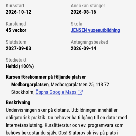
Kursstart
Ansökan stänger
2026-10-12
2026-08-16
Kursstart 6075021
Kurslängd
Skola
45 veckor
JENSEN vuxenutbildning
Slutdatum
Antagningsbesked
2027-09-03
2026-09-14
Studietakt
Heltid (100%)
Kursen förekommer på följande platser
Medborgarplatsen
, Medborgarplatsen 25, 118 72
Stockholm,
Öppna Google Maps
(Länk till extern sida.)
Beskrivning
Undervisningen sker på distans. Utbildningen innehåller
obligatorisk praktik. Du behöver ha tillgång till en dator med
Internetanslutning. Kurslitteratur och ev. programvara som
behövs bekostar du själv. Obs! Slutprov skrivs på plats i