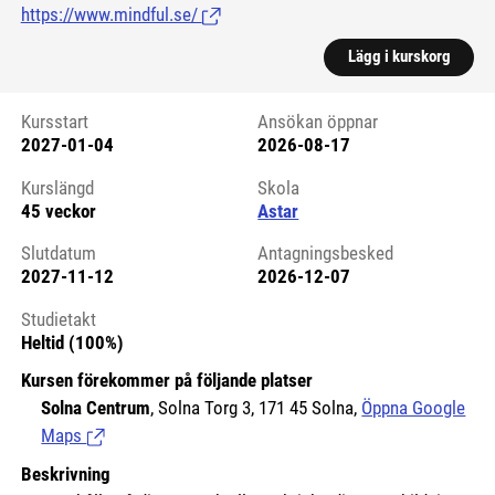
https://www.mindful.se/
(Länk till extern sida.)
Lägg i kurskorg
Kursstart
Ansökan öppnar
2027-01-04
2026-08-17
Kursstart 6319162
Kurslängd
Skola
45 veckor
Astar
Slutdatum
Antagningsbesked
2027-11-12
2026-12-07
Studietakt
Heltid (100%)
Kursen förekommer på följande platser
Solna Centrum
, Solna Torg 3, 171 45 Solna,
Öppna Google
Maps
(Länk till extern sida.)
Beskrivning