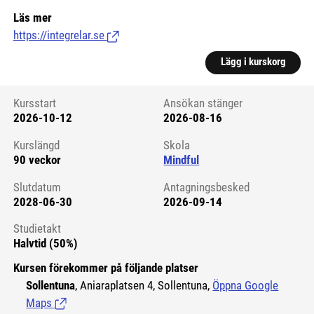
Läs mer
https://integrelar.se
(Länk till extern sida.)
Lägg i kurskorg
Kursstart
Ansökan stänger
2026-10-12
2026-08-16
Kursstart 6236623
Kurslängd
Skola
90 veckor
Mindful
Slutdatum
Antagningsbesked
2028-06-30
2026-09-14
Studietakt
Halvtid (50%)
Kursen förekommer på följande platser
Sollentuna
, Aniaraplatsen 4, Sollentuna,
Öppna Google
Maps
(Länk till extern sida.)