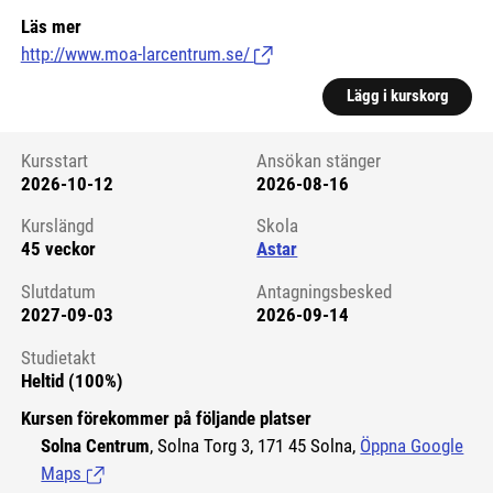
Läs mer
http://www.moa-larcentrum.se/
(Länk till extern sida.)
Lägg i kurskorg
Kursstart
Ansökan stänger
2026-10-12
2026-08-16
Kursstart 6237815
Kurslängd
Skola
45 veckor
Astar
Slutdatum
Antagningsbesked
2027-09-03
2026-09-14
Studietakt
Heltid (100%)
Kursen förekommer på följande platser
Solna Centrum
, Solna Torg 3, 171 45 Solna,
Öppna Google
Maps
(Länk till extern sida.)