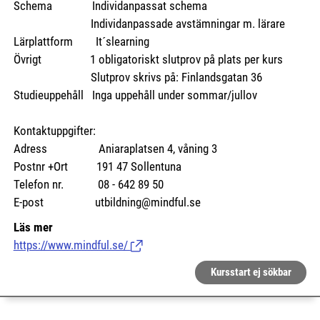
Schema Individanpassat schema
Individanpassade avstämningar m. lärare
Lärplattform It´slearning
Övrigt 1 obligatoriskt slutprov på plats per kurs
Slutprov skrivs på: Finlandsgatan 36
Studieuppehåll Inga uppehåll under sommar/jullov
Kontaktuppgifter:
Adress Aniaraplatsen 4, våning 3
Postnr +Ort 191 47 Sollentuna
Telefon nr. 08 - 642 89 50
E-post utbildning@mindful.se
Läs mer
https://www.mindful.se/
(Länk till extern sida.)
Kursstart ej sökbar