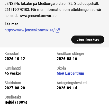
JENSENs lokaler på Medborgarplatsen 25. Studieuppehåll:
261219-270103. För mer information om utbildningen se vår
hemsida www.jensenkomvux.se
Läs mer
https://www.jensenkomvux.se/
(Länk till extern sida.)
Lägg i kurskorg
Kursstart
Ansökan stänger
2026-10-12
2026-08-16
Kursstart 6117887
Kurslängd
Skola
45 veckor
MoA Lärcentrum
Slutdatum
Antagningsbesked
2027-08-20
2026-09-14
Studietakt
Heltid (100%)