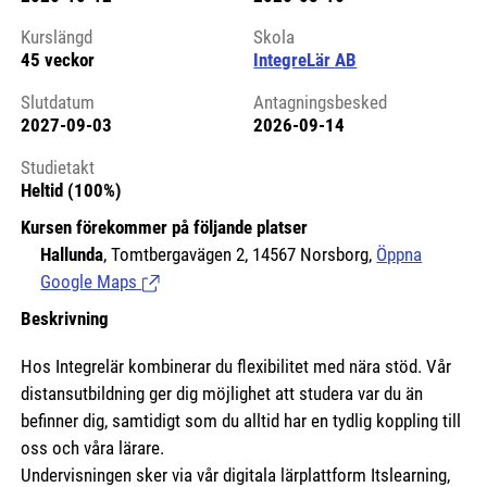
Kursstart 6166775
Kurslängd
Skola
45 veckor
IntegreLär AB
Slutdatum
Antagningsbesked
2027-09-03
2026-09-14
Studietakt
Heltid (100%)
Kursen förekommer på följande platser
Hallunda
, Tomtbergavägen 2, 14567 Norsborg,
Öppna
Google Maps
(Länk till extern sida.)
Beskrivning
Hos Integrelär kombinerar du flexibilitet med nära stöd. Vår
distansutbildning ger dig möjlighet att studera var du än
befinner dig, samtidigt som du alltid har en tydlig koppling till
oss och våra lärare.
Undervisningen sker via vår digitala lärplattform Itslearning,