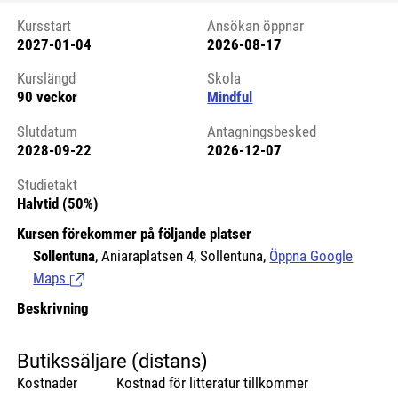
Kursstart
Ansökan öppnar
2027-01-04
2026-08-17
Kursstart 6307689
Kurslängd
Skola
90 veckor
Mindful
Slutdatum
Antagningsbesked
2028-09-22
2026-12-07
Studietakt
Halvtid (50%)
Kursen förekommer på följande platser
Sollentuna
, Aniaraplatsen 4, Sollentuna,
Öppna Google
Maps
(Länk till extern sida.)
Beskrivning
Butikssäljare (distans)
Kostnader Kostnad för litteratur tillkommer