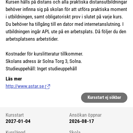
Kursen hålls på distans och alla praktiska distansutbildningar
behöver infinna sig på skolan för att utföra praktiska moment
i utbildningen, samt obligatoriskt prov i slutet på varje kurs.
Du behöver ha tillgång till en dator med internetanslutning. I
utbildningen ingår APL ute på en arbetsplats. Då följer du den
arbetsplatsens arbetstider.
Kostnader för kurslitteratur tillkommer.
Skolans adress är Solna Torg 3, Solna.
Studieuppehåll: Inget studieuppehåll
Läs mer
http://www.astar.se
(Länk till extern sida.)
Kursstart ej sökbar
Kursstart
Ansökan öppnar
2027-01-04
2026-08-17
Kursstart 6236628
Kurslängd
Skola