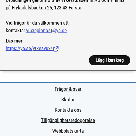
Utbildningen genomförs av YrkesAkademin AB och vi finns
på Fryksdalsbacken 26, 123 43 Farsta.
Vid frågor är du välkommen att
kontakta:
vuxregionost@ya.se
Läs mer
https://ya.se/yrkesvux/
(Länk till extern sida.)
Lägg i kurskorg
Frågor & svar
Skolor
Kontakta oss
Tillgänglighetsredogörelse
Webbplatskarta