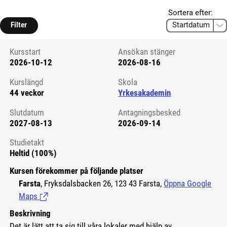
Sortera efter:
Filter
Kursstart
Ansökan stänger
2026-10-12
2026-08-16
Kursstart 6131280
Kurslängd
Skola
44 veckor
Yrkesakademin
Slutdatum
Antagningsbesked
2027-08-13
2026-09-14
Studietakt
Heltid (100%)
Kursen förekommer på följande platser
Farsta
, Fryksdalsbacken 26, 123 43 Farsta,
Öppna Google
Maps
(Länk till extern sida.)
Beskrivning
Det är lätt att ta sig till våra lokaler med hjälp av