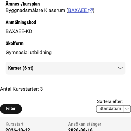
Ämnes-/kursplan
Byggnadsmålare Klassrum
(
BAXAEE
)
Anmälningskod
BAXAEE-KD
Skolform
Gymnasial utbildning
Kurser (6 st)
Mer information
Antal Kursstarter:
3
Sortera efter:
Filter
Kursstart
Ansökan stänger
2026-10-12
2026-08-16