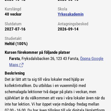
Kursstart 6130931
Kurslängd
Skola
40 veckor
Yrkesakademin
Slutdatum
Antagningsbesked
2027-07-16
2026-09-14
Studietakt
Heltid (100%)
Kursen förekommer på följande platser
Farsta
, Fryksdalsbacken 26, 123 43 Farsta,
Öppna Google
Maps
(Länk till extern sida.)
Beskrivning
Det är lätt att ta sig till våra lokaler med hjälp av
kollektivtrafiken. Du utbildas i en vuxenmiljö med
schemalagda lektioner två dagar på plats i veckan, men
självklart är du välkommen att vara i våra lokaler även när du
inte har lektion. Vi har öppet varje måndag- fredag mellan
07.00 - 16.00. Du har även tillgång till vår digitala lärplattform