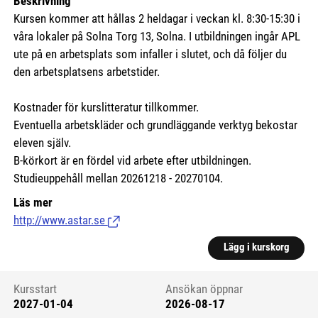
Beskrivning
Kursen kommer att hållas 2 heldagar i veckan kl. 8:30-15:30 i
våra lokaler på Solna Torg 13, Solna. I utbildningen ingår APL
ute på en arbetsplats som infaller i slutet, och då följer du
den arbetsplatsens arbetstider.
Kostnader för kurslitteratur tillkommer.
Eventuella arbetskläder och grundläggande verktyg bekostar
eleven själv.
B-körkort är en fördel vid arbete efter utbildningen.
Studieuppehåll mellan 20261218 - 20270104.
Läs mer
http://www.astar.se
(Länk till extern sida.)
Lägg i kurskorg
Kursstart
Ansökan öppnar
2027-01-04
2026-08-17
Kursstart 6319192