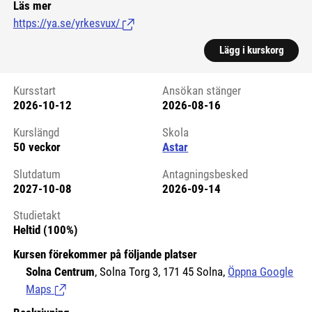
Läs mer
https://ya.se/yrkesvux/
(Länk till extern sida.)
Lägg i kurskorg
Kursstart
Ansökan stänger
2026-10-12
2026-08-16
Kursstart 6237835
Kurslängd
Skola
50 veckor
Astar
Slutdatum
Antagningsbesked
2027-10-08
2026-09-14
Studietakt
Heltid (100%)
Kursen förekommer på följande platser
Solna Centrum
, Solna Torg 3, 171 45 Solna,
Öppna Google
Maps
(Länk till extern sida.)