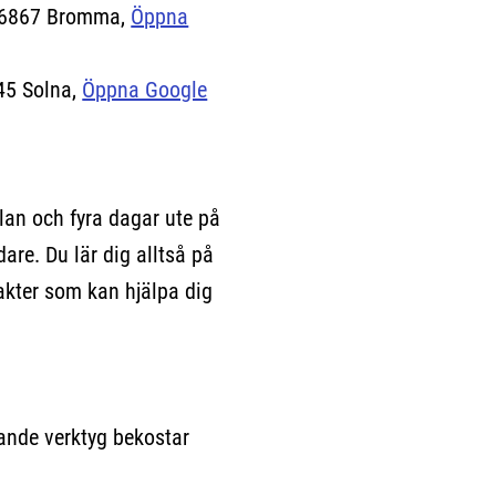
16867 Bromma,
Öppna
.)
45 Solna,
Öppna Google
lan och fyra dagar ute på
are. Du lär dig alltså på
akter som kan hjälpa dig
ande verktyg bekostar