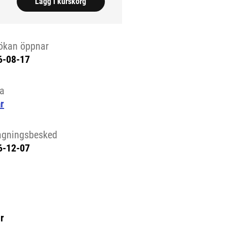
Lägg i kurskorg
ökan öppnar
6-08-17
la
r
agningsbesked
6-12-07
r