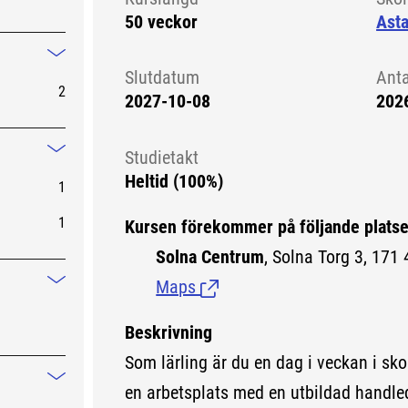
50 veckor
Asta
Mindre information
Slutdatum
Ant
2
2027-10-08
202
Studietakt
Mindre information
Heltid (100%)
1
1
Kursen förekommer på följande platse
Solna Centrum
, Solna Torg 3, 171 
Maps
(Länk till extern sida.)
Mindre information
Beskrivning
Som lärling är du en dag i veckan i sko
Mindre information
en arbetsplats med en utbildad handled