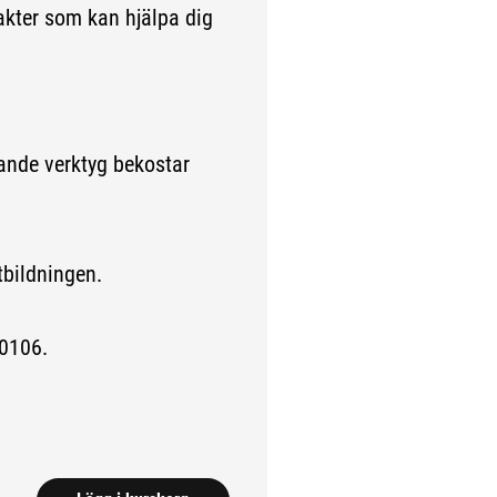
akter som kan hjälpa dig
ande verktyg bekostar
utbildningen.
0106.
da.)