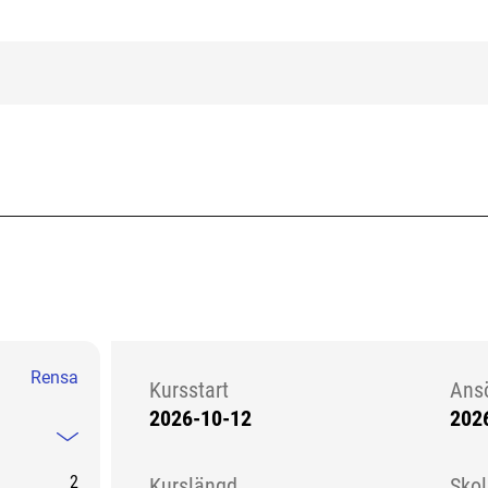
Rensa
Kursstart
Ans
2026-10-12
202
Kursstart 6237845
Mindre information
2
Kurslängd
Sko