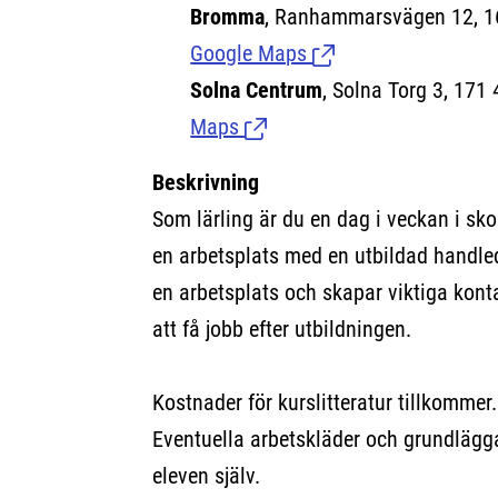
Bromma
, Ranhammarsvägen 12, 
Google Maps
(Länk till extern sida
Solna Centrum
, Solna Torg 3, 171 
Maps
(Länk till extern sida.)
Beskrivning
Som lärling är du en dag i veckan i sko
en arbetsplats med en utbildad handled
en arbetsplats och skapar viktiga kont
att få jobb efter utbildningen.
Kostnader för kurslitteratur tillkommer.
Eventuella arbetskläder och grundlägg
eleven själv.