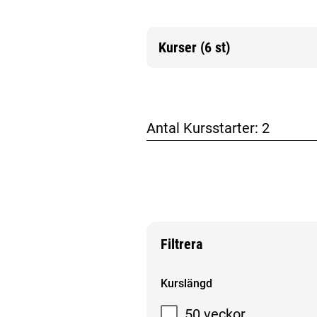
Kurser (6 st)
Mer information
Antal Kursstarter:
2
Filtrera
Filtrera sökresultat
Kurslängd
50 veckor