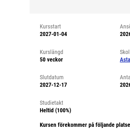
Kursstart
Ans
2027-01-04
202
Kursstart 6319207
Kurslängd
Sko
50 veckor
Asta
Slutdatum
Ant
2027-12-17
202
Studietakt
Heltid (100%)
Kursen förekommer på följande platse