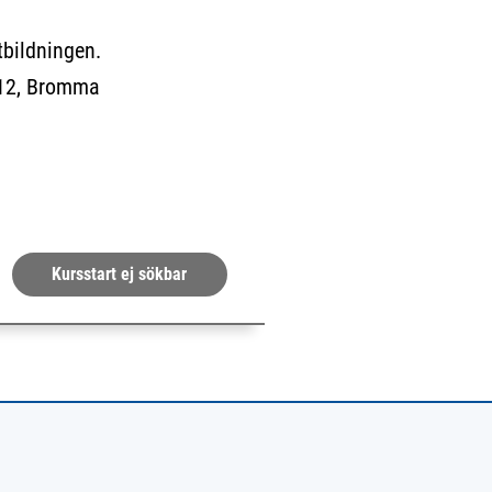
utbildningen.
12, Bromma
da.)
Kursstart ej sökbar