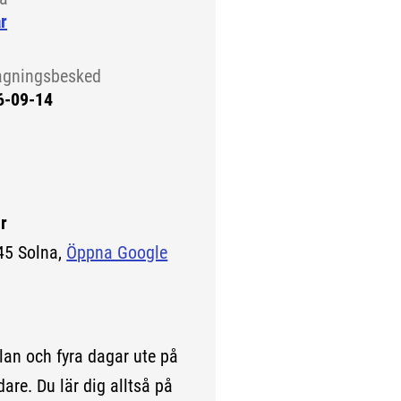
r
agningsbesked
6-09-14
r
45 Solna,
Öppna Google
lan och fyra dagar ute på
are. Du lär dig alltså på