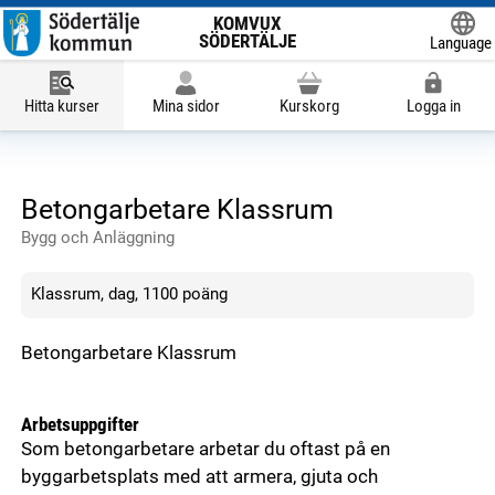
KOMVUX
SÖDERTÄLJE
Language
Powered
Hitta kurser
Mina sidor
Kurskorg
Logga in
Betongarbetare Klassrum
Bygg och Anläggning
Klassrum, dag, 1100 poäng
Betongarbetare Klassrum
Arbetsuppgifter
Som betongarbetare arbetar du oftast på en
byggarbetsplats med att armera, gjuta och