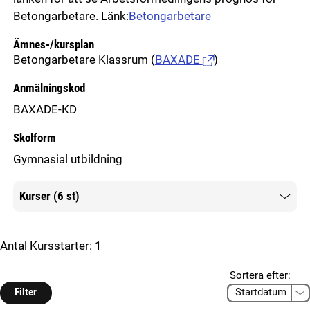
Betongarbetare. Länk:
Betongarbetare
Ämnes-/kursplan
Betongarbetare Klassrum
(
BAXADE
)
Anmälningskod
BAXADE-KD
Skolform
Gymnasial utbildning
Kurser (6 st)
Mer information
Antal Kursstarter:
1
Sortera efter:
Filter