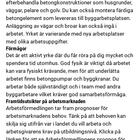
efterbehandla betongkonstruktioner som husgrunder,
väggar, pelare och golv. Du kan också montera färdiga
betongelement som levereras till byggarbetsplatsen.
Anläggning av vägar och broar kan också ingå i
arbetet. Yrket är varierande med nya arbetsplatser
med olika arbetsuppgifter.
Förmågor
Det är ett aktivt yrke där du får röra på dig mycket och
spendera tid utomhus. God fysik är viktigt då arbetet
kan vara fysiskt krävande, men för att underlätta
arbetet finns betongpumpar och byggkranar. Du
arbetar både självständigt och i team med andra
byggarbetare vilket kräver god samarbetsförmåga.
Framtidsutsikter på arbetsmarknaden
Arbetsförmedlingen tar fram prognoser för
arbetsmarknadens behov. Tänk på att behoven kan
skilja sig utifrån var i landet du vill arbeta och
arbetsgivarens krav på utbildningsnivå. Klicka på
länken för att se Arbetsförmedlingens prognos för