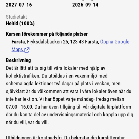
2027-07-16
2026-09-14
Studietakt
Heltid (100%)
Kursen förekommer på följande platser
Farsta
, Fryksdalsbacken 26, 123 43 Farsta,
Öppna Google
Maps
(Länk till extern sida.)
Beskrivning
Det är lätt att ta sig till våra lokaler med hjälp av
kollektivtrafiken. Du utbildas i en vuxenmiljö med
schemalagda lektioner två dagar på plats i veckan, men
självklart är du välkommen att vara i våra lokaler även när du
inte har lektion. Vi har öppet varje måndag- fredag mellan
07.00 - 16.00. Du har även tillgång till vår digitala lärplattform
där du kan ta del av undervisningsmaterial och koppla upp dig
när du vill, var du vill.
Utbildningen är kostnadsfri. Du bekostar din kurslitteratur