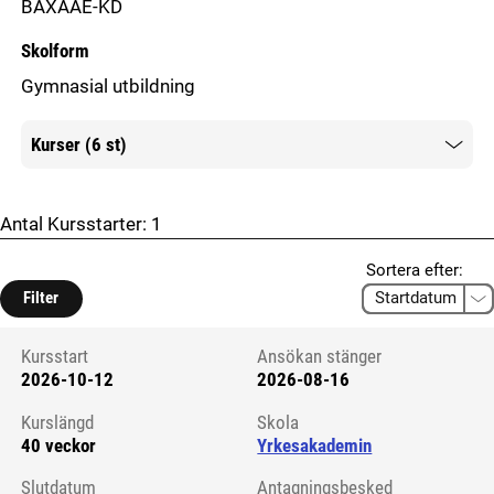
BAXAAE-KD
Skolform
Gymnasial utbildning
Kurser (6 st)
Mer information
Antal Kursstarter:
1
Sortera efter:
Filter
Kursstart
Ansökan stänger
2026-10-12
2026-08-16
Kursstart 6130918
Kurslängd
Skola
40 veckor
Yrkesakademin
Slutdatum
Antagningsbesked