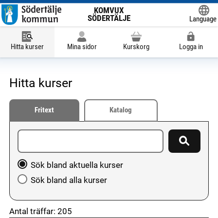
KOMVUX
SÖDERTÄLJE
Language
Powered
Hitta kurser
Mina sidor
Kurskorg
Logga in
Hitta kurser
Fritext
Katalog
Ange sökord
Sök
Välj att söka bland aktuella kurser eller hela utbudet
Sök bland aktuella kurser
Sök bland alla kurser
Antal träffar:
205