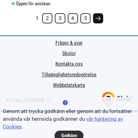
Öppen för ansökan
1
2
3
4
5
Nästa sida #
Frågor & svar
Skolor
Kontakta oss
Tillgänglighetsredogörelse
Webbplatskarta
Komvux Södertälje
(Länk till extern sida.)
Genom att trycka godkänn eller genom att du fortsätter
använda vår hemsida godkänner du
vår hantering av
Cookies
.
Godkänn