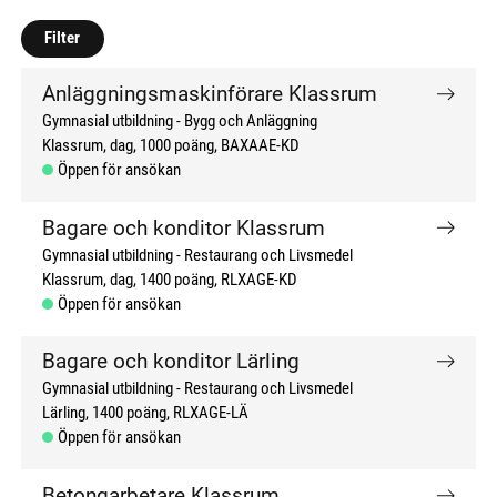
don't click me
don't click me
Filter
Anläggningsmaskinförare Klassrum
Gymnasial utbildning
Bygg och Anläggning
Klassrum, dag
1000 poäng
BAXAAE-KD
Öppen för ansökan
Bagare och konditor Klassrum
Gymnasial utbildning
Restaurang och Livsmedel
Klassrum, dag
1400 poäng
RLXAGE-KD
Öppen för ansökan
Bagare och konditor Lärling
Gymnasial utbildning
Restaurang och Livsmedel
Lärling
1400 poäng
RLXAGE-LÄ
Öppen för ansökan
Betongarbetare Klassrum