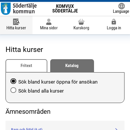
KOMVUX
SÖDERTÄLJE
Language
Powered
Hitta kurser
Mina sidor
Kurskorg
Logga in
Hitta kurser
Fritext
Katalog
Välj att söka blandkurser öppna för ansökan eller hela
Sök bland kurser öppna för ansökan
Sök bland alla kurser
Ämnesområden
Barn och fritid (6 st)