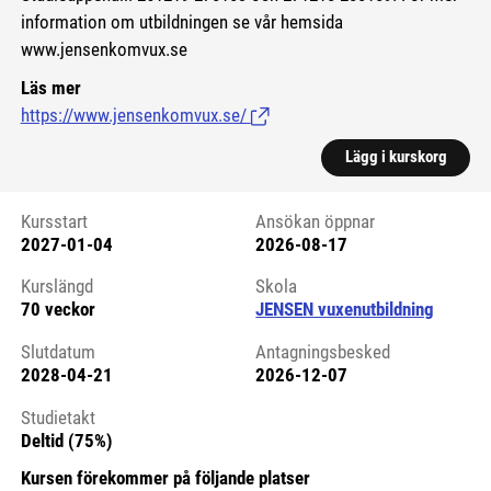
information om utbildningen se vår hemsida
www.jensenkomvux.se
Läs mer
https://www.jensenkomvux.se/
(Länk till extern sida.)
Lägg i kurskorg
Kursstart
Ansökan öppnar
2027-01-04
2026-08-17
Kursstart 6299228
Kurslängd
Skola
70 veckor
JENSEN vuxenutbildning
Slutdatum
Antagningsbesked
2028-04-21
2026-12-07
Studietakt
Deltid (75%)
Kursen förekommer på följande platser