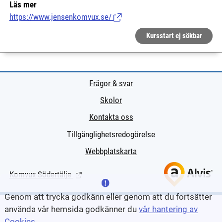
Läs mer
https://www.jensenkomvux.se/
(Länk till extern sida.)
Kursstart ej sökbar
Frågor & svar
Skolor
Kontakta oss
Tillgänglighetsredogörelse
Webbplatskarta
Komvux Södertälje
(Länk till extern sida.)
Genom att trycka godkänn eller genom att du fortsätter
använda vår hemsida godkänner du
vår hantering av
Cookies
.