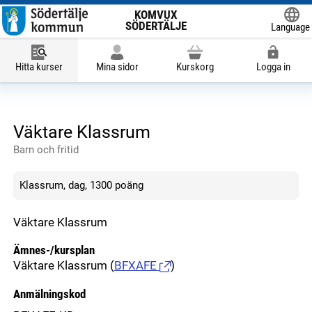
KOMVUX
SÖDERTÄLJE
Language
Powered
Hitta kurser
Mina sidor
Kurskorg
Logga in
Väktare Klassrum
Barn och fritid
Klassrum, dag, 1300 poäng
Väktare Klassrum
Ämnes-/kursplan
Väktare Klassrum
(
BFXAFE
)
Anmälningskod