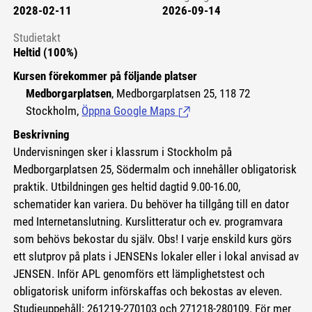
2028-02-11
2026-09-14
Studietakt
Heltid (100%)
Kursen förekommer på följande platser
Medborgarplatsen
, Medborgarplatsen 25, 118 72
Stockholm,
Öppna Google Maps
(Länk till extern sida.)
Beskrivning
Undervisningen sker i klassrum i Stockholm på
Medborgarplatsen 25, Södermalm och innehåller obligatorisk
praktik. Utbildningen ges heltid dagtid 9.00-16.00,
schematider kan variera. Du behöver ha tillgång till en dator
med Internetanslutning. Kurslitteratur och ev. programvara
som behövs bekostar du själv. Obs! I varje enskild kurs görs
ett slutprov på plats i JENSENs lokaler eller i lokal anvisad av
JENSEN. Inför APL genomförs ett lämplighetstest och
obligatorisk uniform införskaffas och bekostas av eleven.
Studieuppehåll: 261219-270103 och 271218-280109. För mer