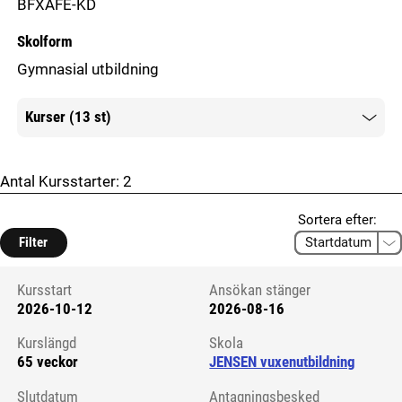
BFXAFE-KD
Skolform
Gymnasial utbildning
Kurser (13 st)
Mer information
Antal Kursstarter:
2
Sortera efter:
Filter
Kursstart
Ansökan stänger
2026-10-12
2026-08-16
Kursstart 6074937
Kurslängd
Skola
65 veckor
JENSEN vuxenutbildning
Slutdatum
Antagningsbesked