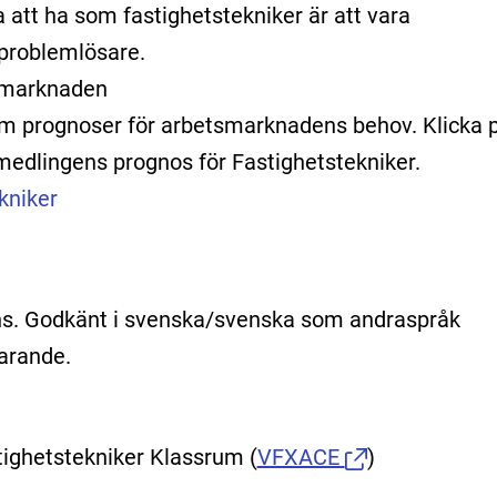
att ha som fastighetstekniker är att vara
 problemlösare.
tsmarknaden
am prognoser för arbetsmarknadens behov. Klicka 
rmedlingens prognos för Fastighetstekniker.
kniker
s. Godkänt i svenska/svenska som andraspråk
arande.
tighetstekniker Klassrum
(
VFXACE
)