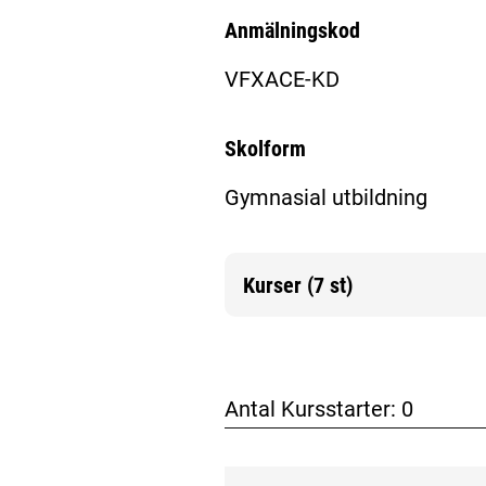
Anmälningskod
VFXACE-KD
Skolform
Gymnasial utbildning
Kurser (7 st)
Mer information
Antal Kursstarter:
0