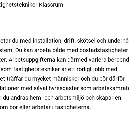
tighetstekniker Klassrum
tar du med installation, drift, skötsel och underhål
ystem. Du kan arbeta både med bostadsfastigheter
ter. Arbetsuppgifterna kan därmed variera beroen
t som fastighetstekniker är ett rörligt jobb med
tet träffar du mycket människor och du bör därför
elationer med såväl hyresgäster som arbetskamrate
r du andras hem- och arbetsmiljö och skapar en
m bor eller arbetar i fastigheterna.