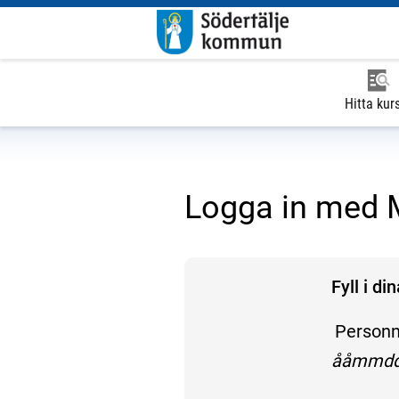
Hitta kur
Logga in med M
Fyll i di
Person
enligt f
ååmmdd