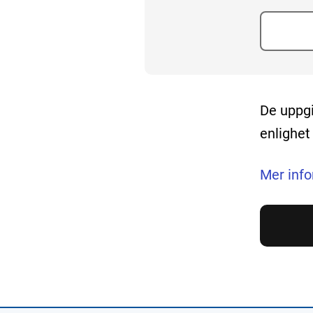
De uppgi
enlighe
Mer inf