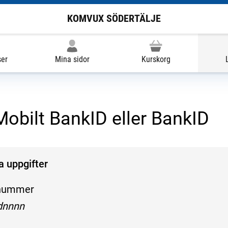
KOMVUX SÖDERTÄLJE
ser
Mina sidor
Kurskorg
obilt BankID eller BankID
na uppgifter
nummer
öljande mönster:
nnnn