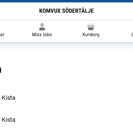
KOMVUX SÖDERTÄLJE
ser
Mina sidor
Kurskorg
n
 Kista
 Kista
ill extern sida.)