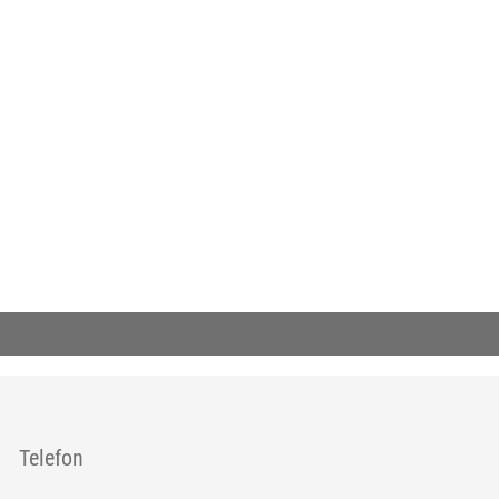
xtern sida.)
Telefon