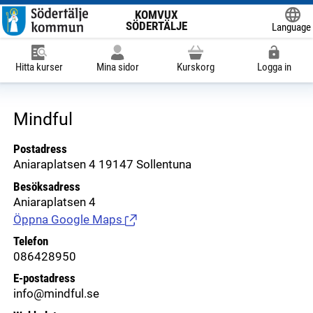
KOMVUX
SÖDERTÄLJE
Language
Powered
Hitta kurser
Mina sidor
Kurskorg
Logga in
Mindful
Postadress
Aniaraplatsen 4 19147 Sollentuna
Besöksadress
Aniaraplatsen 4
Öppna Google Maps
(Länk till extern sida.)
Telefon
086428950
E-postadress
info@mindful.se