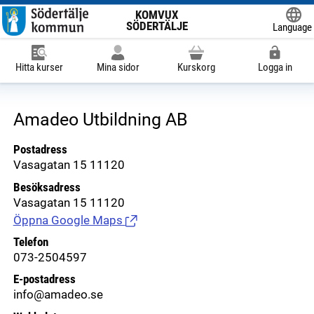
KOMVUX
SÖDERTÄLJE
Language
Powered
Hitta kurser
Mina sidor
Kurskorg
Logga in
Amadeo Utbildning AB
Postadress
Vasagatan 15 11120
Besöksadress
Vasagatan 15 11120
Öppna Google Maps
(Länk till extern sida.)
Telefon
073-2504597
E-postadress
info@amadeo.se