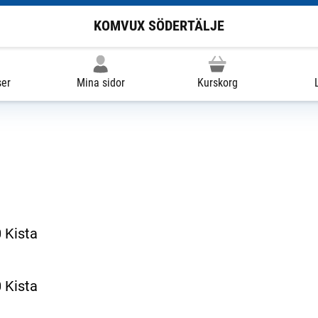
KOMVUX SÖDERTÄLJE
ser
Mina sidor
Kurskorg
 Kista
 Kista
ill extern sida.)