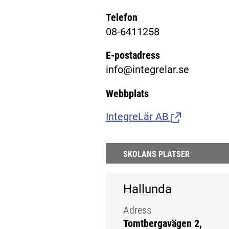
Telefon
08-6411258
E-postadress
info@integrelar.se
Webbplats
IntegreLär AB
(Länk till ext
SKOLANS PLATSER
Hallunda
Adress
Tomtbergavägen 2,