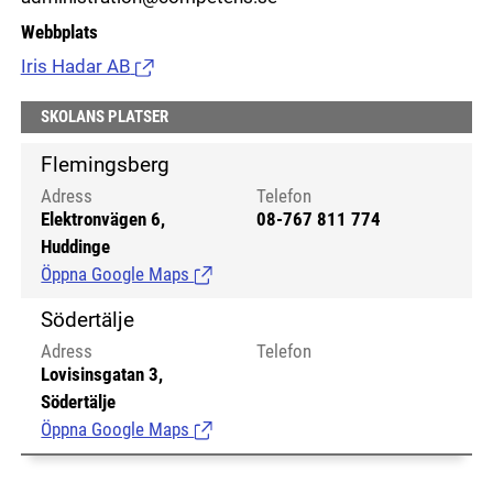
Webbplats
Iris Hadar AB
(Länk till extern sida.)
SKOLANS PLATSER
Flemingsberg
Adress
Telefon
Elektronvägen 6,
08-767 811 774
Huddinge
Öppna Google Maps
(Länk till extern sida.)
Södertälje
Adress
Telefon
Lovisinsgatan 3,
Södertälje
Öppna Google Maps
(Länk till extern sida.)