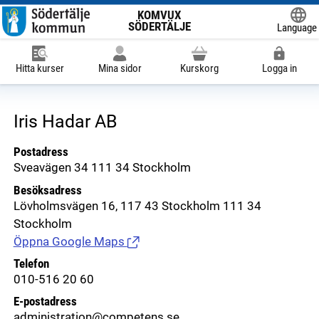
KOMVUX
SÖDERTÄLJE
Language
Powered
Hitta kurser
Mina sidor
Kurskorg
Logga in
Iris Hadar AB
Postadress
Sveavägen 34 111 34 Stockholm
Besöksadress
Lövholmsvägen 16, 117 43 Stockholm 111 34
Stockholm
Öppna Google Maps
(Länk till extern sida.)
Telefon
010-516 20 60
E-postadress
administration@competens.se