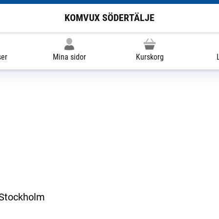
KOMVUX SÖDERTÄLJE
ser
Mina sidor
Kurskorg
 Stockholm
ill extern sida.)