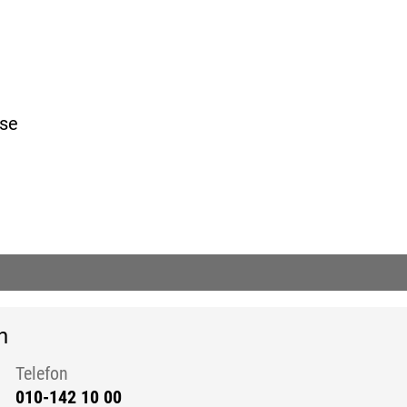
se
rn sida.)
n
Telefon
010-142 10 00