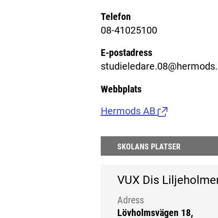
Telefon
08-41025100
E-postadress
studieledare.08@hermods.
Webbplats
Hermods AB
(Länk till exte
SKOLANS PLATSER
VUX Dis Liljeholme
Adress
Lövholmsvägen 18,