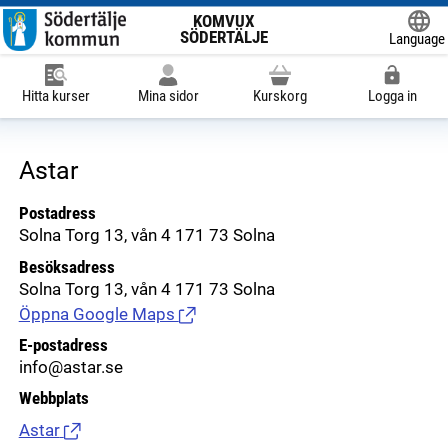
KOMVUX
SÖDERTÄLJE
Language
Powered
Hitta kurser
Mina sidor
Kurskorg
Logga in
Astar
Postadress
Solna Torg 13, vån 4 171 73 Solna
Besöksadress
Solna Torg 13, vån 4 171 73 Solna
Öppna Google Maps
(Länk till extern sida.)
E-postadress
info@astar.se
Webbplats
Astar
(Länk till extern sida.)