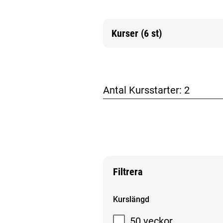
Kurser (6 st)
Mer information
Antal Kursstarter:
2
Filtrera
Filtrera sökresultat
Kurslängd
50 veckor