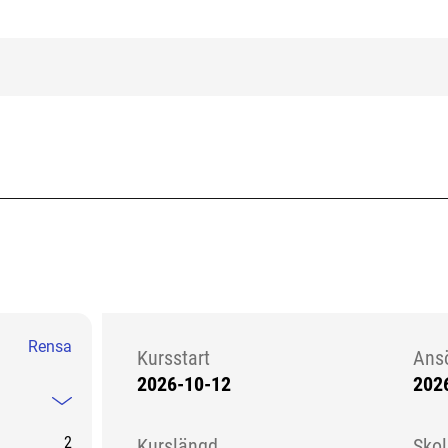
Rensa
Kursstart
Ans
2026-10-12
202
Kursstart 6237845
Mindre information
2
Kurslängd
Sko