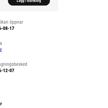
Lägg i kurskorg
ökan öppnar
6-08-17
la
r
agningsbesked
6-12-07
r