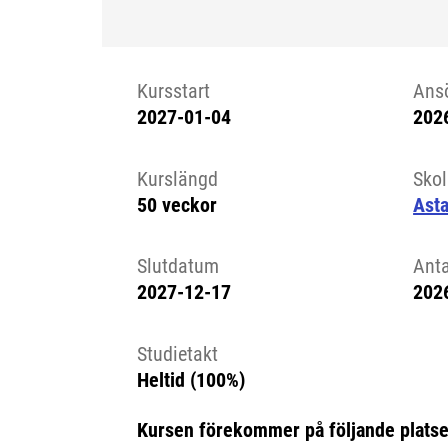
Kursstart
Ans
2027-01-04
202
Kursstart 6319207
Kurslängd
Sko
50 veckor
Asta
Slutdatum
Ant
2027-12-17
202
Studietakt
Heltid (100%)
Kursen förekommer på följande platse