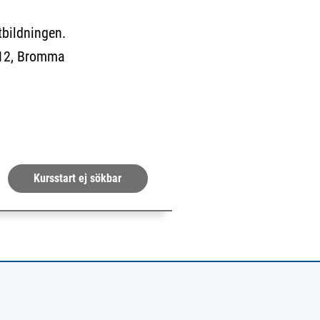
utbildningen.
12, Bromma
da.)
Kursstart ej sökbar