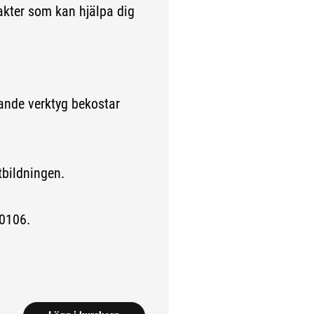
akter som kan hjälpa dig
ande verktyg bekostar
utbildningen.
0106.
da.)