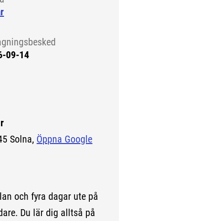
r
agningsbesked
6-09-14
r
45 Solna,
Öppna Google
lan och fyra dagar ute på
are. Du lär dig alltså på