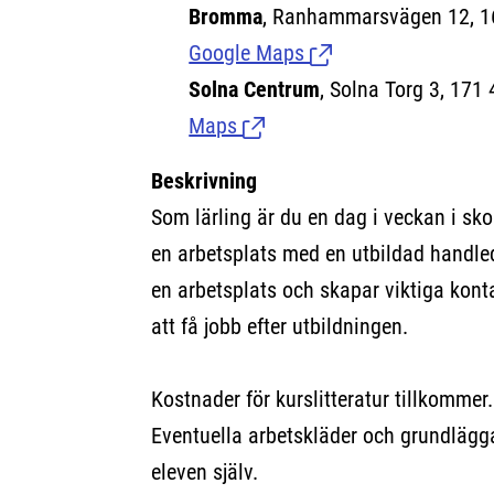
Bromma
, Ranhammarsvägen 12, 
Google Maps
(Länk till extern sida
Solna Centrum
, Solna Torg 3, 171 
Maps
(Länk till extern sida.)
Beskrivning
Som lärling är du en dag i veckan i sko
en arbetsplats med en utbildad handled
en arbetsplats och skapar viktiga kont
att få jobb efter utbildningen.
Kostnader för kurslitteratur tillkommer.
Eventuella arbetskläder och grundlägg
eleven själv.