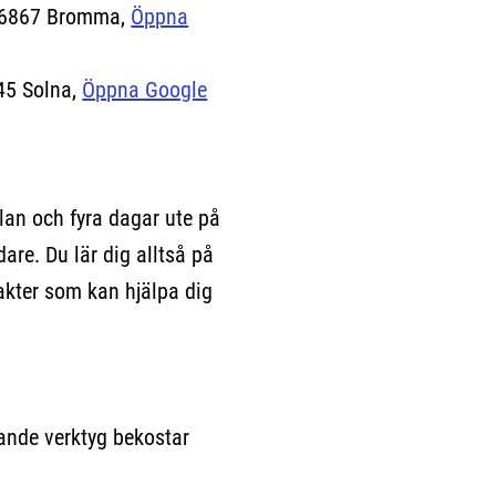
16867 Bromma,
Öppna
.)
45 Solna,
Öppna Google
lan och fyra dagar ute på
are. Du lär dig alltså på
akter som kan hjälpa dig
ande verktyg bekostar