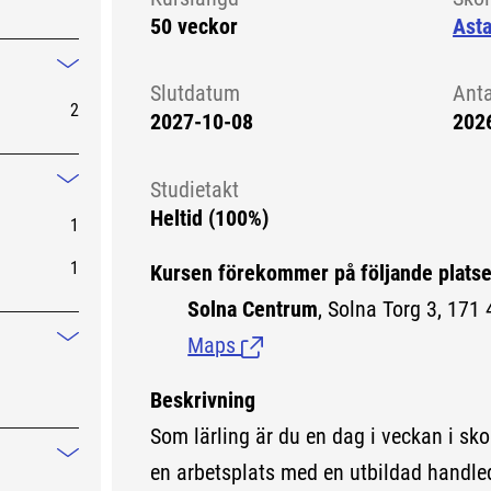
50 veckor
Asta
Mindre information
Slutdatum
Ant
2
2027-10-08
202
Studietakt
Mindre information
Heltid (100%)
1
1
Kursen förekommer på följande platse
Solna Centrum
, Solna Torg 3, 171 
Maps
(Länk till extern sida.)
Mindre information
Beskrivning
Som lärling är du en dag i veckan i sko
Mindre information
en arbetsplats med en utbildad handled