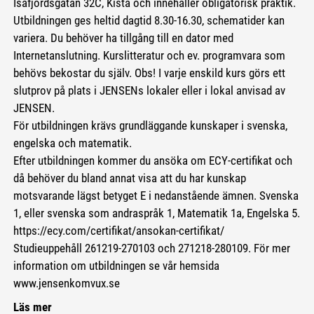
Isafjordsgatan 32C, Kista och innehåller obligatorisk praktik.
Utbildningen ges heltid dagtid 8.30-16.30, schematider kan
variera. Du behöver ha tillgång till en dator med
Internetanslutning. Kurslitteratur och ev. programvara som
behövs bekostar du själv. Obs! I varje enskild kurs görs ett
slutprov på plats i JENSENs lokaler eller i lokal anvisad av
JENSEN.
För utbildningen krävs grundläggande kunskaper i svenska,
engelska och matematik.
Efter utbildningen kommer du ansöka om ECY-certifikat och
då behöver du bland annat visa att du har kunskap
motsvarande lägst betyget E i nedanstående ämnen. Svenska
1, eller svenska som andraspråk 1, Matematik 1a, Engelska 5.
https://ecy.com/certifikat/ansokan-certifikat/
Studieuppehåll 261219-270103 och 271218-280109. För mer
information om utbildningen se vår hemsida
www.jensenkomvux.se
Läs mer