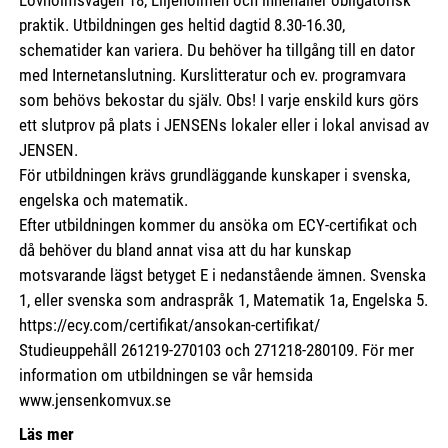
Lövholmsvägen 18, Liljeholmen och innehåller obligatorisk
praktik. Utbildningen ges heltid dagtid 8.30-16.30,
schematider kan variera. Du behöver ha tillgång till en dator
med Internetanslutning. Kurslitteratur och ev. programvara
som behövs bekostar du själv. Obs! I varje enskild kurs görs
ett slutprov på plats i JENSENs lokaler eller i lokal anvisad av
JENSEN.
För utbildningen krävs grundläggande kunskaper i svenska,
engelska och matematik.
Efter utbildningen kommer du ansöka om ECY-certifikat och
då behöver du bland annat visa att du har kunskap
motsvarande lägst betyget E i nedanstående ämnen. Svenska
1, eller svenska som andraspråk 1, Matematik 1a, Engelska 5.
https://ecy.com/certifikat/ansokan-certifikat/
Studieuppehåll 261219-270103 och 271218-280109. För mer
information om utbildningen se vår hemsida
www.jensenkomvux.se
Läs mer