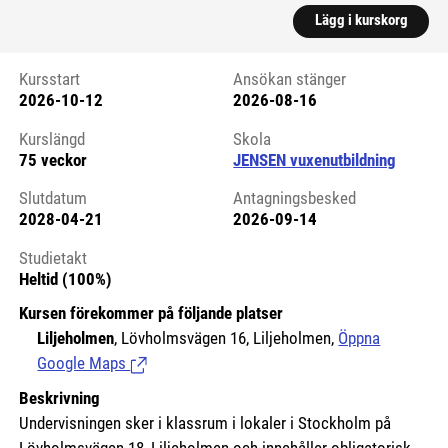
Lägg i kurskorg
Kursstart
Ansökan stänger
2026-10-12
2026-08-16
Kursstart 6074967
Kurslängd
Skola
75 veckor
JENSEN vuxenutbildning
Slutdatum
Antagningsbesked
2028-04-21
2026-09-14
Studietakt
Heltid (100%)
Kursen förekommer på följande platser
Liljeholmen
, Lövholmsvägen 16, Liljeholmen,
Öppna
Google Maps
(Länk till extern sida.)
Beskrivning
Undervisningen sker i klassrum i lokaler i Stockholm på