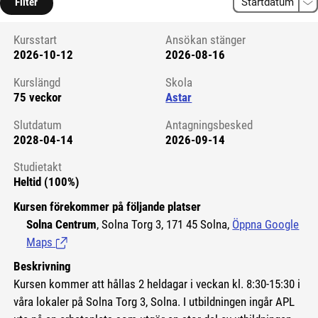
Filter
Kursstart
Ansökan stänger
2026-10-12
2026-08-16
Kursstart 6237926
Kurslängd
Skola
75 veckor
Astar
Slutdatum
Antagningsbesked
2028-04-14
2026-09-14
Studietakt
Heltid (100%)
Kursen förekommer på följande platser
Solna Centrum
, Solna Torg 3, 171 45 Solna,
Öppna Google
Maps
(Länk till extern sida.)
Beskrivning
Kursen kommer att hållas 2 heldagar i veckan kl. 8:30-15:30 i
våra lokaler på Solna Torg 3, Solna. I utbildningen ingår APL