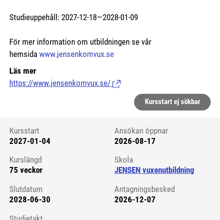
Studieuppehåll: 2027-12-18—2028-01-09
För mer information om utbildningen se vår
hemsida
www.jensenkomvux.se
Läs mer
https://www.jensenkomvux.se/
(Länk till extern sida.)
Kursstart ej sökbar
Kursstart
Ansökan öppnar
2027-01-04
2026-08-17
Kursstart 6299178
Kurslängd
Skola
75 veckor
JENSEN vuxenutbildning
Slutdatum
Antagningsbesked
2028-06-30
2026-12-07
Studietakt