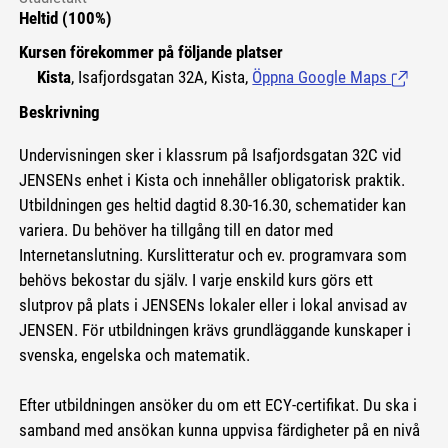
Heltid (100%)
Kursen förekommer på följande platser
Kista
, Isafjordsgatan 32A, Kista,
Öppna Google Maps
(Länk til
Beskrivning
Undervisningen sker i klassrum på Isafjordsgatan 32C vid
JENSENs enhet i Kista och innehåller obligatorisk praktik.
Utbildningen ges heltid dagtid 8.30-16.30, schematider kan
variera. Du behöver ha tillgång till en dator med
Internetanslutning. Kurslitteratur och ev. programvara som
behövs bekostar du själv. I varje enskild kurs görs ett
slutprov på plats i JENSENs lokaler eller i lokal anvisad av
JENSEN. För utbildningen krävs grundläggande kunskaper i
svenska, engelska och matematik.
Efter utbildningen ansöker du om ett ECY-certifikat. Du ska i
samband med ansökan kunna uppvisa färdigheter på en nivå