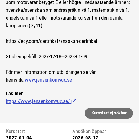
som motsvarar betyget E eller högre i nedanstående ämnen:
svenska/svenska som andraspråk nivå 1, matematik nivå 1,
engelska nivå 1 eller motsvarande kurser från den gamla
läroplanen (Gy11).
https://ecy.com/certifikat/ansokan-certifikat
Studieuppehåll: 2027-12-18—2028-01-09
För mer information om utbildningen se vår
hemsida
www.jensenkomvux.se
Läs mer
https://www.jensenkomvux.se/
(Länk till extern sida.)
Kursstart ej sökbar
Kursstart
Ansökan öppnar
2027-01-04
2026-08-17