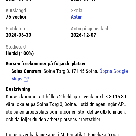
Kursstart 6319327
Kurslängd
Skola
75 veckor
Astar
Slutdatum
Antagningsbesked
2028-06-30
2026-12-07
Studietakt
Heltid (100%)
Kursen förekommer på följande platser
Solna Centrum
, Solna Torg 3, 171 45 Solna,
Öppna Google
Maps
(Länk till extern sida.)
Beskrivning
Kursen kommer att hållas 2 heldagar i veckan kl. 8:30-15:30 i
våra lokaler på Solna Torg 3, Solna. I utbildningen ingår APL
ute på en arbetsplats som utgör en stor del av utbildningen,
och då följer du den arbetsplatsens arbetstider.
Du behöver ha kunskaper i Matematik 1, Engelska 5 och