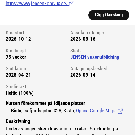
https://www.jensenkomvux.se/
(Länk till extern sida.)
Lägg i kurskorg
Kursstart
Ansökan stänger
2026-10-12
2026-08-16
Kursstart 6074962
Kurslängd
Skola
75 veckor
JENSEN vuxenutbildning
Slutdatum
Antagningsbesked
2028-04-21
2026-09-14
Studietakt
Heltid (100%)
Kursen förekommer på följande platser
Kista
, Isafjordsgatan 32A, Kista,
Öppna Google Maps
(Länk til
Beskrivning
Undervisningen sker i klassrum i lokaler i Stockholm på