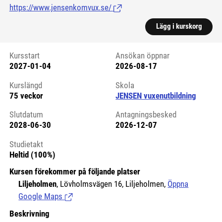
https://www.jensenkomvux.se/
(Länk till extern sida.)
Lägg i kurskorg
Kursstart
Ansökan öppnar
2027-01-04
2026-08-17
Kursstart 6299173
Kurslängd
Skola
75 veckor
JENSEN vuxenutbildning
Slutdatum
Antagningsbesked
2028-06-30
2026-12-07
Studietakt
Heltid (100%)
Kursen förekommer på följande platser
Liljeholmen
, Lövholmsvägen 16, Liljeholmen,
Öppna
Google Maps
(Länk till extern sida.)
Beskrivning