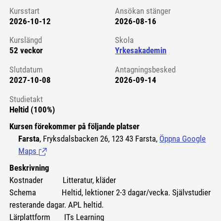
Kursstart
Ansökan stänger
2026-10-12
2026-08-16
Kursstart 6131350
Kurslängd
Skola
52 veckor
Yrkesakademin
Slutdatum
Antagningsbesked
2027-10-08
2026-09-14
Studietakt
Heltid (100%)
Kursen förekommer på följande platser
Farsta
, Fryksdalsbacken 26, 123 43 Farsta,
Öppna Google
Maps
(Länk till extern sida.)
Beskrivning
Kostnader Litteratur, kläder
Schema Heltid, lektioner 2-3 dagar/vecka. Självstudier
resterande dagar. APL heltid.
Lärplattform ITs Learning