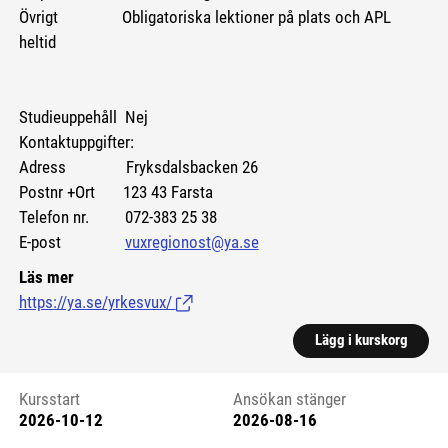
Övrigt Obligatoriska lektioner på plats och APL
heltid
Studieuppehåll Nej
Kontaktuppgifter:
Adress Fryksdalsbacken 26
Postnr +Ort 123 43 Farsta
Telefon nr. 072-383 25 38
E-post
vuxregionost@ya.se
Läs mer
https://ya.se/yrkesvux/
(Länk till extern sida.)
Lägg i kurskorg
Kursstart
Ansökan stänger
2026-10-12
2026-08-16
Kursstart 6237866