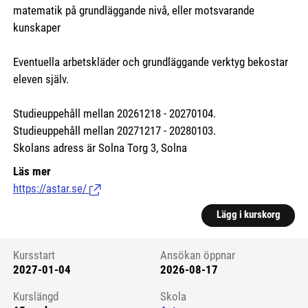
matematik på grundläggande nivå, eller motsvarande
kunskaper
Eventuella arbetskläder och grundläggande verktyg bekostar
eleven själv.
Studieuppehåll mellan 20261218 - 20270104.
Studieuppehåll mellan 20271217 - 20280103.
Skolans adress är Solna Torg 3, Solna
Läs mer
https://astar.se/
(Länk till extern sida.)
Lägg i kurskorg
Kursstart
Ansökan öppnar
2027-01-04
2026-08-17
Kursstart 6319237
Kurslängd
Skola